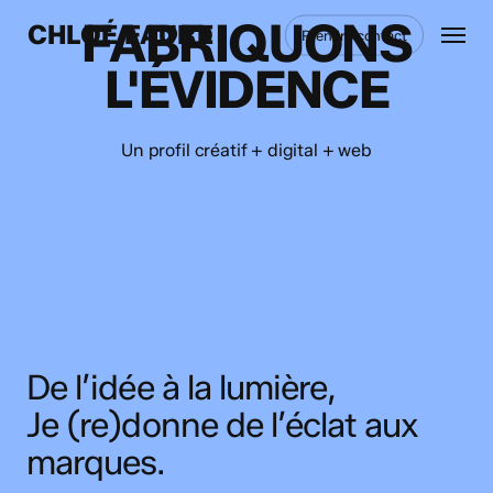
Skip
Menu
FABRIQUONS
CHLOÉ FAURE
Prendre contact
to
main
L'ÉVIDENCE
content
Un profil créatif + digital + web
De l’idée à la lumière,
Je (re)donne de l’éclat aux
marques.