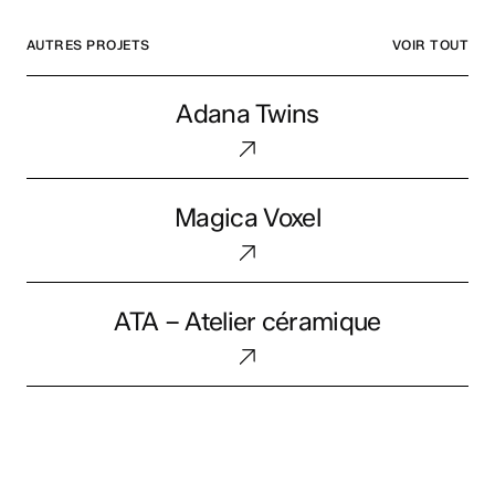
AUTRES PROJETS
VOIR TOUT
Adana
Adana Twins
Twins
Magica
Magica Voxel
Voxel
ATA
ATA – Atelier céramique
–
Atelier
céramique