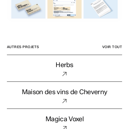
AUTRES PROJETS
VOIR TOUT
Herbs
Herbs
Maison
Maison des vins de Cheverny
des
vins
de
Magica
Cheverny
Magica Voxel
Voxel