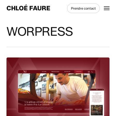
Skip
Menu
CHLOÉ FAURE
Prendre contact
to
main
content
WORPRESS