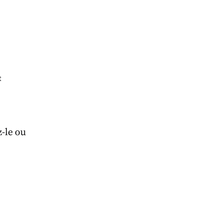
t
z-le ou