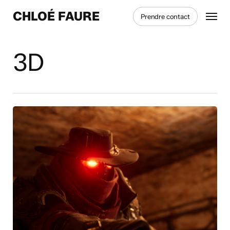
Skip
Menu
CHLOÉ FAURE
Prendre contact
to
main
content
3D