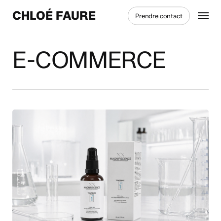
Skip
Menu
CHLOÉ FAURE
Prendre contact
to
main
content
E-COMMERCE