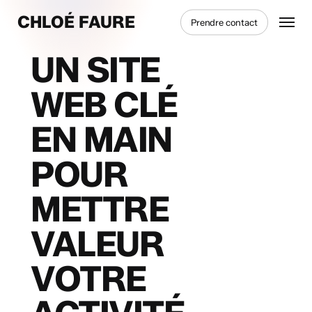
Skip
Menu
CHLOÉ FAURE
Prendre contact
to
main
UN SITE
content
WEB CLÉ
EN MAIN
POUR
METTRE
VALEUR
VOTRE