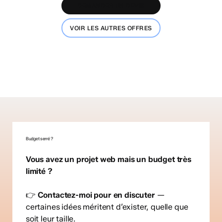
D
E
M
A
N
D
E
R
U
N
D
E
V
I
S
V
O
I
R
L
E
S
A
U
T
R
E
S
O
F
F
R
E
S
Budget serré ?
Vous avez un projet web mais un budget très
limité ?
👉
Contactez-moi pour en discuter
—
certaines idées méritent d’exister, quelle que
soit leur taille.