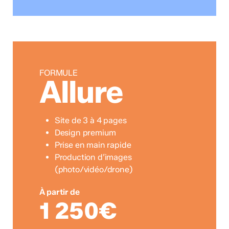
FORMULE
Allure
Site de 3 à 4 pages
Design premium
Prise en main rapide
Production d’images
(photo/vidéo/drone)
À partir de
1 250€