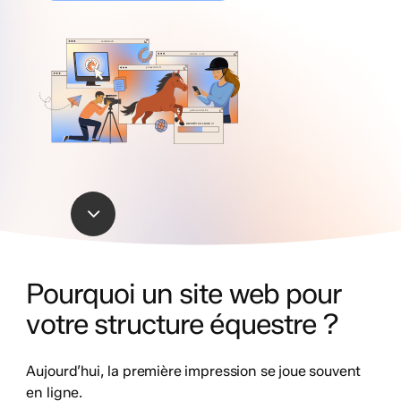
Navigate
to
Pourquoi un site web pour
the
votre structure équestre ?
next
Aujourd’hui, la première impression se joue souvent
en ligne.
section