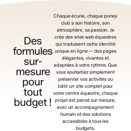
Chaque
écurie,
chaque
poney
club
a
son
histoire,
son
atmosphère,
sa
passion. Je
Des
crée
des
sites
web
équestres
qui
traduisent
cette
identité
formules
unique
en
ligne
—
des
pages
sur-
élégantes,
vivantes
et
adaptées
à
votre
rythme. Que
mesure
vous
souhaitiez
simplement
pour
présenter
vos
activités
ou
bâtir
un
site
complet
pour
tout
votre
centre
équestre,
chaque
budget
!
projet
est
pensé
sur
mesure,
avec
un
accompagnement
humain
et
des
solutions
accessibles
à
tous
les
budgets.