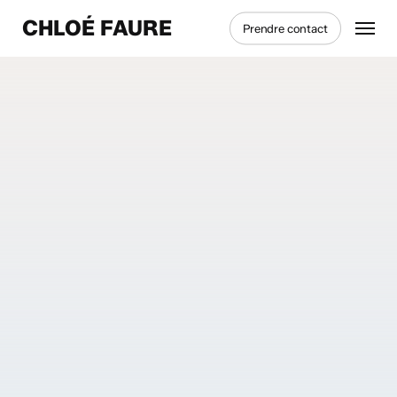
Skip
Menu
CHLOÉ FAURE
Prendre contact
to
main
content